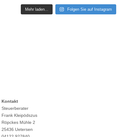
Mehr laden...
Folgen Sie auf Instagram
Kontakt
Steuerberater
Frank Kleipödszus
Röpckes Mühle 2
25436 Uetersen
04122 927840